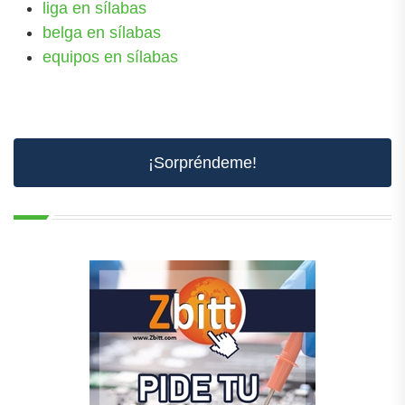
liga en sílabas
belga en sílabas
equipos en sílabas
¡Sorpréndeme!