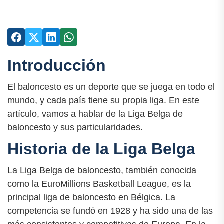
Introducción
El baloncesto es un deporte que se juega en todo el
mundo, y cada país tiene su propia liga. En este
artículo, vamos a hablar de la Liga Belga de
baloncesto y sus particularidades.
Historia de la Liga Belga
La Liga Belga de baloncesto, también conocida
como la EuroMillions Basketball League, es la
principal liga de baloncesto en Bélgica. La
competencia se fundó en 1928 y ha sido una de las