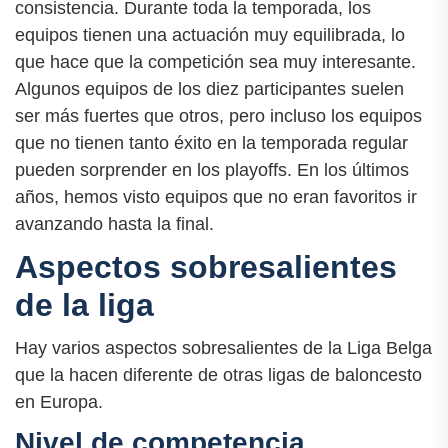
consistencia. Durante toda la temporada, los
equipos tienen una actuación muy equilibrada, lo
que hace que la competición sea muy interesante.
Algunos equipos de los diez participantes suelen
ser más fuertes que otros, pero incluso los equipos
que no tienen tanto éxito en la temporada regular
pueden sorprender en los playoffs. En los últimos
años, hemos visto equipos que no eran favoritos ir
avanzando hasta la final.
Aspectos sobresalientes
de la liga
Hay varios aspectos sobresalientes de la Liga Belga
que la hacen diferente de otras ligas de baloncesto
en Europa.
Nivel de competencia