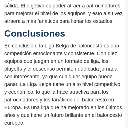
sólida. El objetivo es poder atraer a patrocinadores
para mejorar el nivel de los equipos, y esto a su vez
atraerá a más fanáticos para llenar los estadios.
Conclusiones
En conclusion, la Liga Belga de baloncesto es una
competición emocionante y consistente. Con diez
equipos que juegan en un formato de liga, los
playoffs y el descenso permiten que cada jornada
sea interesante, ya que cualquier equipo puede
ganar. La Liga Belga tiene un alto nivel competitivo
y económico, lo que la hace atractiva para los
patrocinadores y los fanáticos del baloncesto en
Europa. Es una liga que ha mejorado en los últimos
años y que tiene un futuro brillante en el baloncesto
europeo.