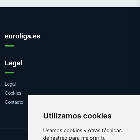
euroliga.es
Legal
Legal
Cookies
Contacto
Utilizamos cookies
Usamos cookies y otras técnicas
de rastreo para mejorar tu
Update cookies preferences