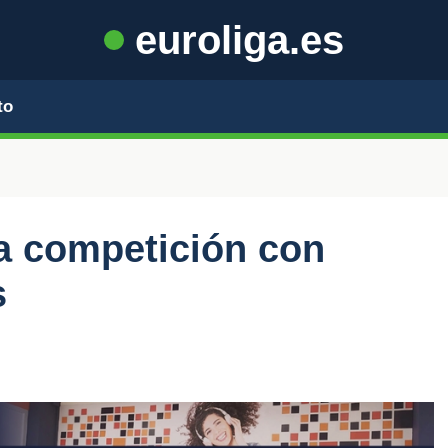
euroliga.es
to
na competición con
s