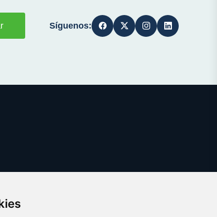
Síguenos:
r
kies